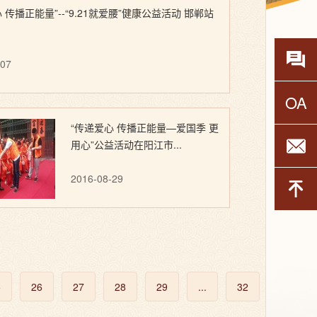
 传播正能量”--“9.21就爱腰”健康公益活动 邯郸站
药物不
-07
OA
O
“传递爱心 传播正能量—爱国季 更
用心”公益活动在阳江市...
企
2016-08-29
5
26
27
28
29
...
32