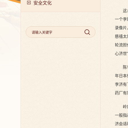
安全文化
这
一个李
录像片
慈禧太
轮流担
心济世
陈
年日本
李济有
药厂有
岭
一般指
济会适