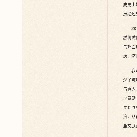
成更上
送给过
2
然将诚
乌鸡白
药，济
我
观了陈
与真人
之感动
养胎到
济，从
兼文武