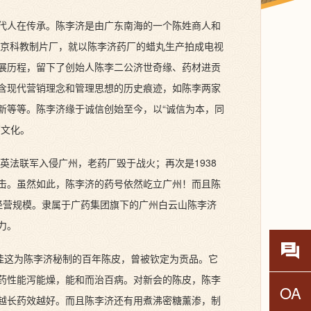
代人在传承。陈李济是由广东南海的一个陈姓商人和
北京科教制片厂，就以陈李济药厂的蜡丸生产拍成电视
展历程，留下了创始人陈李二公济世奇缘、药材进贡
含现代营销理念和管理思想的历史痕迹，如陈李两家
新等等。陈李济缘于诚信创始至今，以“诚信为本，同
药文化。
英法联军入侵广州，老药厂毁于战火；再次是1938
冲击。虽然如此，陈李济的药号依然屹立广州！而且陈
的经营规模。隶属于广药集团旗下的广州白云山陈李济
力。
药物不
佳这为陈李济秘制的百年陈皮，曾被钦定为贡品。它
药性能泻能燥，能和而治百病。对新会的陈皮，陈李
OA
O
越长药效越好。而且陈李济还有用煮沸密糖薰渗，制