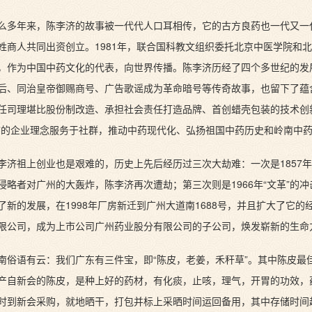
么多年来，陈李济的故事被一代代人口耳相传，它的古方良药也一代又一
姓商人共同出资创立。1981年，联合国科教文组织委托北京中医学院和
，作为中国中药文化的代表，向世界传播。陈李济历经了四个多世纪的发
后、同治皇帝御赐商号、广告歌谣成为革命暗号等传奇故事，也留下了蕴
任司理堪比股份制改造、承担社会责任打造品牌、首创蜡壳包装的技术创
”的企业理念服务于社群，推动中药现代化、弘扬祖国中药历史和岭南中
李济祖上创业也是艰难的，历史上先后经历过三次大劫难：一次是1857年
侵略者对广州的大轰炸，陈李济再次遭劫；第三次则是1966年“文革”的
了新的发展，在1998年厂房新迁到广州大道南1688号，并且扩大了它
限公司，成为上市公司广州药业股分有限公司的子公司，焕发崭新的生命
南俗语有云：我们广东有三件宝，即“陈皮，老姜，禾秆草”。其中陈皮最
产自新会的陈皮，是种上好的药材，有化痰，止咳，理气，开胃的功效，
时到新会采购，就地晒干，打包并标上采晒时间运回备用，其中存储时间