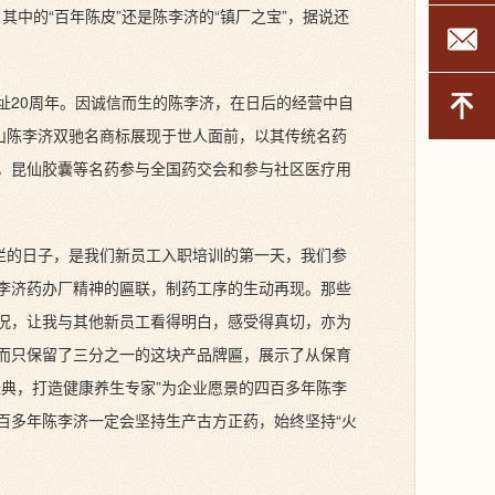
其中的“百年陈皮”还是陈李济的“镇厂之宝”，据说还
企
迁址20周年。因诚信而生的陈李济，在日后的经营中自
山陈李济双驰名商标展现于世人面前，以其传统名药
，昆仙胶囊等名药参与全国药交会和参与社区医疗用
烂的日子，是我们新员工入职培训的第一天，我们参
李济药办厂精神的匾联，制药工序的生动再现。那些
况，让我与其他新员工看得明白，感受得真切，亦为
而只保留了三分之一的这块产品牌匾，展示了从保育
典，打造健康养生专家”为企业愿景的四百多年陈李
百多年陈李济一定会坚持生产古方正药，始终坚持“火