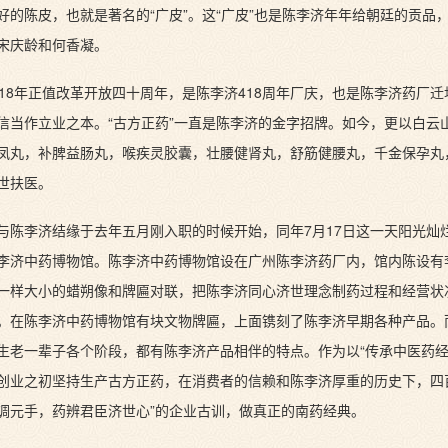
好的陈皮，也就是著名的“广皮”。这“广皮”也是陈李济年年给朝廷的贡品，
宋庆龄和何香凝。
018年正值改革开放四十周年，是陈李济418周年厂庆，也是陈李济药厂
信当作立业之本。“古方正药”一直是陈李济的金字招牌。如今，更以白云
凤丸，补脾益肠丸，喉疾灵胶囊，壮腰健肾丸，舒筋健腰丸，千金保孕丸
世扶医。
与陈李济结缘于去年五月刚入职的时候开始，同年7月17日这一天阳光灿
李济中药博物馆。陈李济中药博物馆设在广州陈李济药厂内，馆内陈设有
一样大小的蜡朔像和牌匾对联，把陈李济同心济世理念制药过程和经营状
。在陈李济中药博物馆有块文物牌匾，上面镌刻了陈李济早期各种产品。
生老一辈子各个阶段，都有陈李济产品相伴的特点。作为以“传承中医药经
创业之初坚持生产古方正药，在消费者的信赖和陈李济厚重的历史下，四
调元手，药辨君臣济世心”的企业古训，做真正的南药经典。